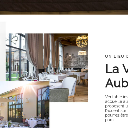
UN LIEU
La V
Aub
Véritable in
accueille au
proposent u
l’accent sur
pourrez être
parc.